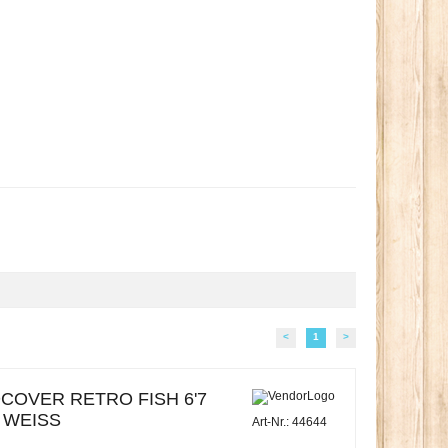
<
1
>
OVER RETRO FISH 6'7
 WEISS
Art-Nr.: 44644