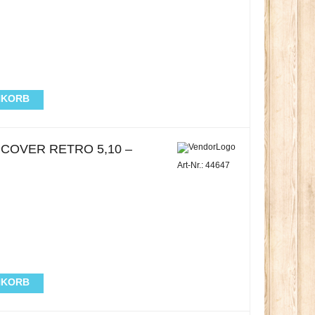
NKORB
COVER RETRO 5,10 –
Art-Nr.: 44647
NKORB