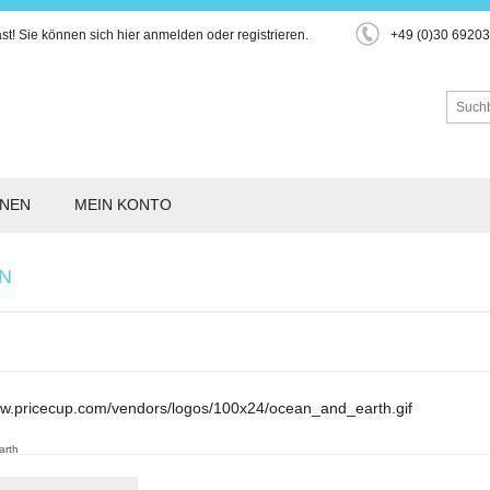
st!
Sie können sich hier
anmelden
oder
registrieren
.
+49 (0)30 6920
ONEN
MEIN KONTO
N
arth