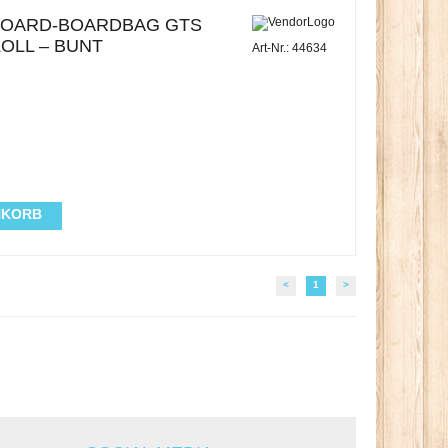
BOARD-BOARDBAG GTS
OLL – BUNT
Art-Nr.: 44634
NKORB
<
1
>