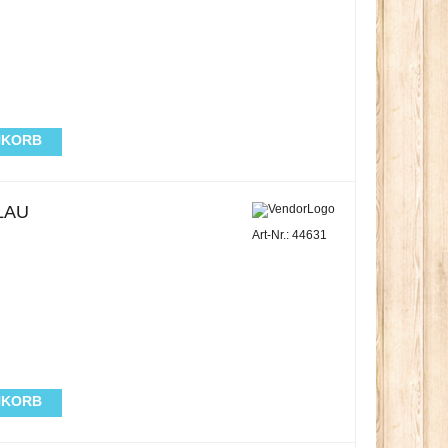
NKORB
LAU
Art-Nr.: 44631
NKORB