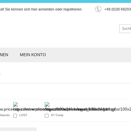
st!
Sie können sich hier
anmelden
oder
registrieren
.
+49 (0)30 6920
ONEN
MEIN KONTO
S
Islands
LOST
ST Comp