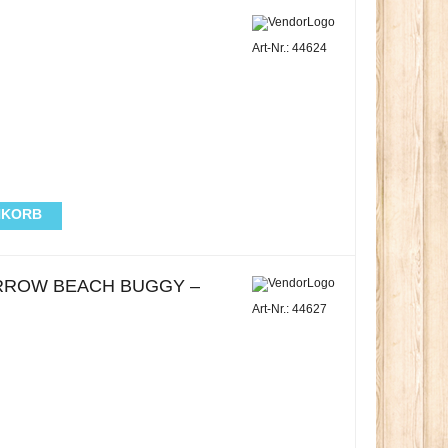
Art-Nr.: 44624
NKORB
RROW BEACH BUGGY –
Art-Nr.: 44627