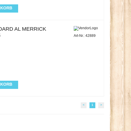
NKORB
OARD AL MERRICK
S
Art-Nr.: 42889
NKORB
<
1
>