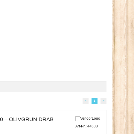
<
1
>
0 – OLIVGRÜN DRAB
Art-Nr.: 44638