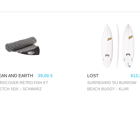
EAN AND EARTH
39,00 €
LOST
612,
RDCOVER RETRO FISH 6'7
SURFBOARD TAJ BURROW
ETCH SOX – SCHWARZ
BEACH BUGGY – KLAR
SS