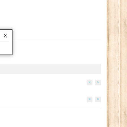
x
<
>
<
>