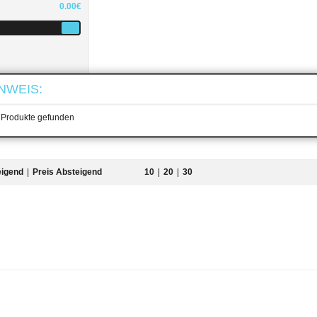
0.00€
NWEIS:
 aufheben
 Produkte gefunden
eigend
|
Preis Absteigend
10
|
20
|
30