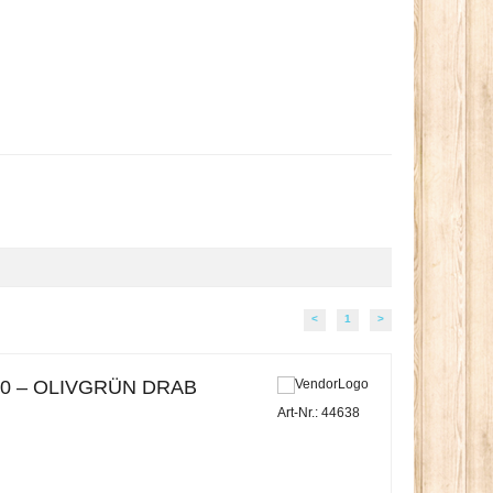
<
1
>
0 – OLIVGRÜN DRAB
Art-Nr.: 44638