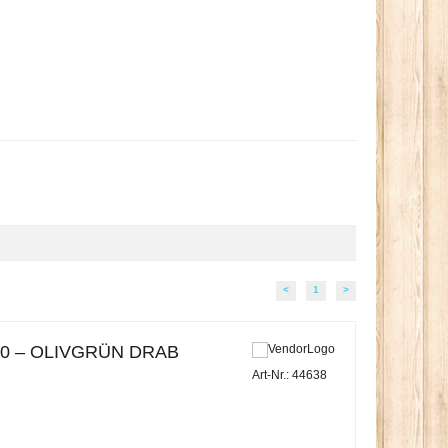
<
1
>
0 – OLIVGRÜN DRAB
Art-Nr.: 44638